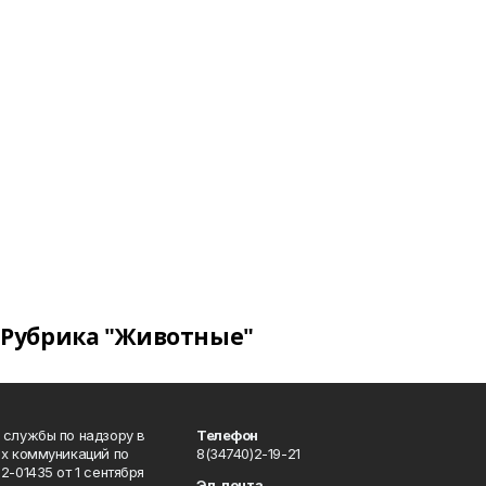
Рубрика "Животные"
 службы по надзору в
Телефон
ых коммуникаций по
8(34740)2-19-21
-01435 от 1 сентября
Эл. почта