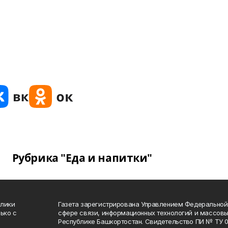
Рубрика "Еда и напитки"
блики
Газета зарегистрирована Управлением Федеральной
ько с
сфере связи, информационных технологий и массов
Республике Башкортостан. Свидетельство ПИ № ТУ 02