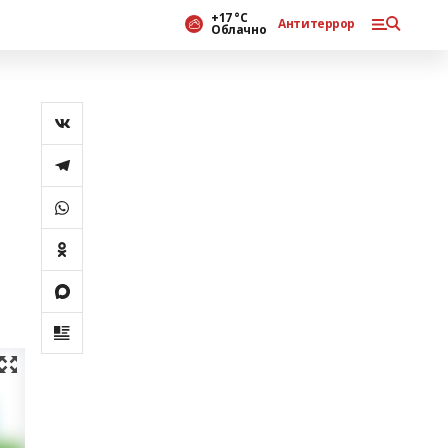
+17 °С
Антитеррор
Облачно