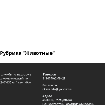
Рубрика "Животные"
 службы по надзору в
Телефон
ых коммуникаций по
8(34740)2-19-21
-01435 от 1 сентября
Эл. почта
rikzvezda@yandex.ru
Адрес
453050, Республика
Башкортостан, Гафурийский район,