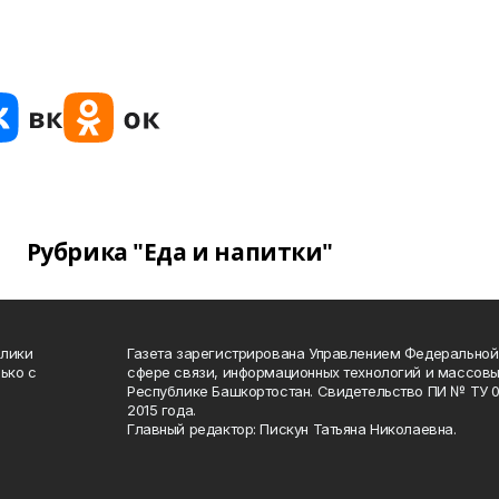
Рубрика "Еда и напитки"
блики
Газета зарегистрирована Управлением Федеральной
ько с
сфере связи, информационных технологий и массов
Республике Башкортостан. Свидетельство ПИ № ТУ 02
2015 года.
Главный редактор: Пискун Татьяна Николаевна.