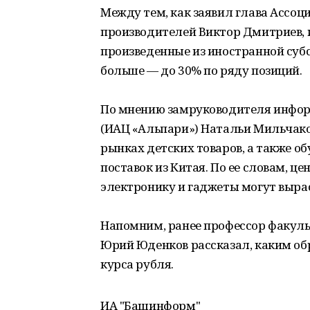
Между тем, как заявил глава Ассо
производителей Виктор Дмитриев, 
произведенные из иностранной суб
больше — до 30% по ряду позиций.
По мнению замруководителя инфор
(ИАЦ «Альпари») Натальи Мильчако
рынках детских товаров, а также о
поставок из Китая. По ее словам, ц
электронику и гаджеты могут вырас
Напомним, ранее профессор факуль
Юрий Юденков рассказал, каким об
курса рубля.
ИА "Башинформ"