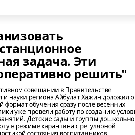
ганизовать
истанционное
ная задача. Эти
оперативно решить"
ативном совещании в Правительстве
 и науки региона Айбулат Хажин доложил о
 формат обучения сразу после весенних
лики уже провели работу по созданию услов
анятий. Детские сады и группы дошкольно
оту в режиме карантина с регулярной
остикой состояния воспитанников,