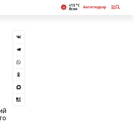
+15 °С
Антитеррор
Ясно
ий
го