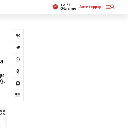
+20 °С
Антитеррор
Облачно
ра
де
9-