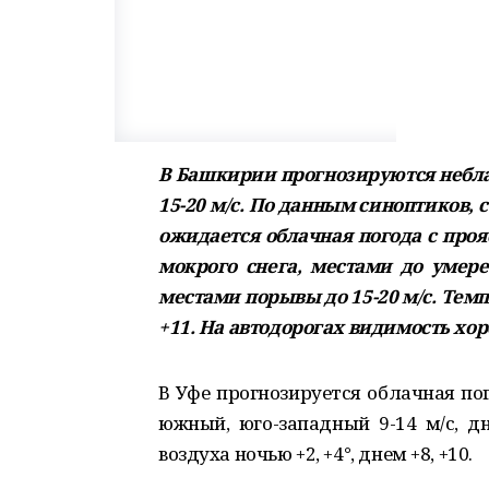
В Башкирии прогнозируются небла
15-20 м/с. По данным синоптиков, с 
ожидается облачная погода с про
мокрого снега, местами до умере
местами порывы до 15-20 м/с. Темп
+11. На автодорогах видимость хо
В Уфе прогнозируется облачная по
южный, юго-западный 9-14 м/с, д
воздуха ночью +2, +4°, днем +8, +10.