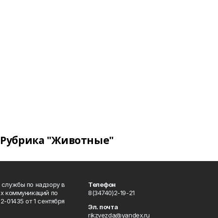
Рубрика "Животные"
 службы по надзору в
Телефон
ых коммуникаций по
8(34740)2-19-21
-01435 от 1 сентября
Эл. почта
rikzvezda@yandex.ru