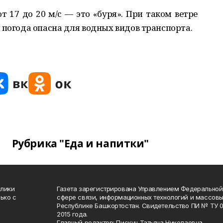
т 17 до 20 м/с — это «буря». При таком ветре
 погода опасна для водных видов транспорта.
Рубрика "Еда и напитки"
блики
Газета зарегистрирована Управлением Федеральной
ько с
сфере связи, информационных технологий и массов
Республике Башкортостан. Свидетельство ПИ № ТУ 02
2015 года.
Главный редактор: Пискун Татьяна Николаевна.