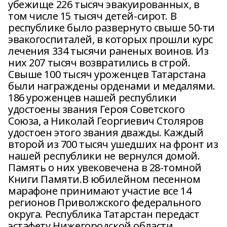
убежище 226 тысяч эвакуированных, в
том числе 15 тысяч детей-сирот. В
республике было развернуто свыше 50-ти
эвакогоспиталей, в которых прошли курс
лечения 334 тысячи раненых воинов. Из
них 207 тысяч возвратились в строй.
Свыше 100 тысяч уроженцев Татарстана
были награждены орденами и медалями.
186 уроженцев нашей республики
удостоены звания Героя Советского
Союза, а Николай Георгиевич Столяров
удостоен этого звания дважды. Каждый
второй из 700 тысяч ушедших на фронт из
нашей республики не вернулся домой.
Память о них увековечена в 28-томной
Книги Памяти.В юбилейном песенном
марафоне принимают участие все 14
регионов Приволжского федерального
округа. Республика Татарстан передаст
эстафету Нижегородской области.