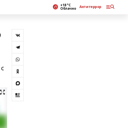
+18 °С
Антитеррор
Облачно
ю
 с