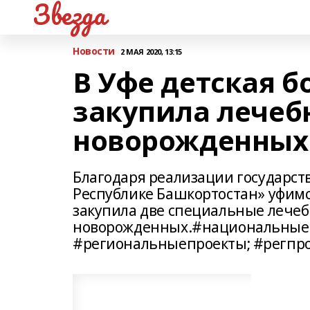
Звезда
Новости
2 МАЯ 2020, 13:15
В Уфе детская б
закупила лечеб
новорожденных
Благодаря реализации государст
Республике Башкортостан» уфимс
закупила две специальные лече
новорожденных.#национальныеп
#региональныепроекты; #регпр