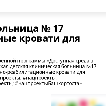
ольница № 17
ные кровати для
венной программы «Доступная среда в
кая детская клиническая больница №17
бно-реабилитационные кровати для
роекты; #нацпроекты;
оекты; #нацпроектыБашкортостан