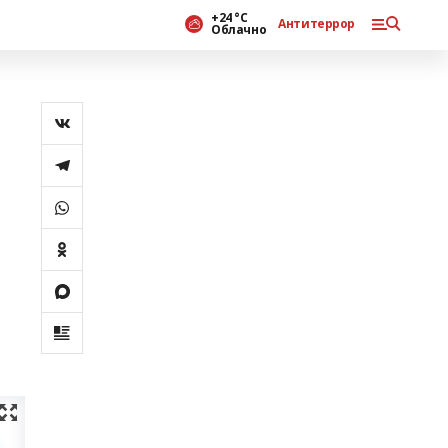
+24 °С
Антитеррор
Облачно