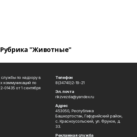
Рубрика "Животные"
 службы по надзору в
Телефон
ых коммуникаций по
8(34740)2-19-21
-01435 от 1 сентября
Эл. почта
rikzvezda@yandex.ru
Адрес
453050, Республика
Башкортостан, Гафурийский район,
с. Красноусольский, ул. Фрунзе, д.
33.
Рекламная служба