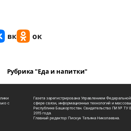
Рубрика "Еда и напитки"
блики
Газета зарегистрирована Управлением Федеральной
ько с
сфере связи, информационных технологий и массов
Республике Башкортостан. Свидетельство ПИ № ТУ 02
2015 года.
Главный редактор: Пискун Татьяна Николаевна.