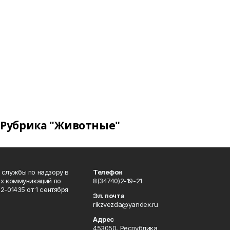
Рубрика "Животные"
 службы по надзору в
Телефон
ых коммуникаций по
8(34740)2-19-21
-01435 от 1 сентября
Эл. почта
rikzvezda@yandex.ru
Адрес
453050, Республика