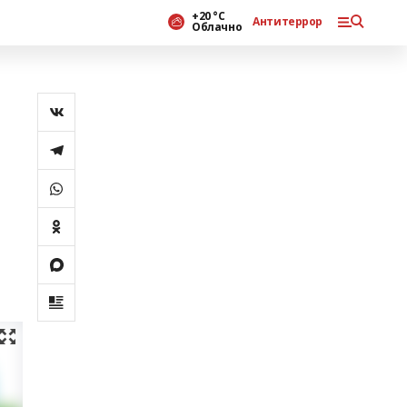
+20 °С
Антитеррор
Облачно