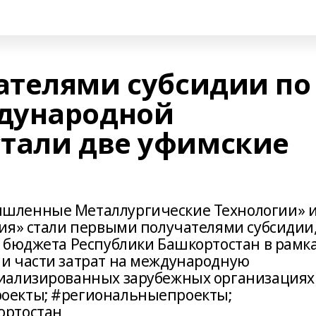
телями субсидии по
дународной
тали две уфимские
шленные Металлургические Технологии» 
ия» стали первыми получателями субсидии
 бюджета Республики Башкортостан в рамк
и части затрат на международную
иализированных зарубежных организациях
оекты; #региональныепроекты;
ортостан