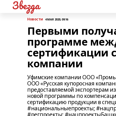
Звезда
Новости
4 МАЯ 2020, 09:16
Первыми получа
программе меж
сертификации с
компании
Уфимские компании ООО «Промы
ООО «Русская купоросная компан
предоставляемой экспортерам из
новой программы по компенсаци
сертификацию продукции в спец
#национальныепроекты; #нацпр
#регпроекты; #нацпроектыБашк