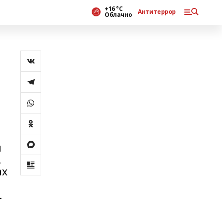
+16 °С
Антитеррор
Облачно
и
,
ах
.