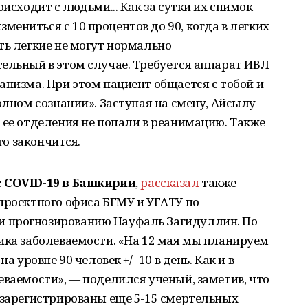
оисходит с людьми... Как за сутки их снимок
ениться с 10 процентов до 90, когда в легких
ть легкие не могут нормально
ельный в этом случае. Требуется аппарат ИВЛ
анизма. При этом пациент общается с тобой и
олном сознании». Заступая на смену, Айсылу
 ее отделения не попали в реанимацию. Также
то закончится.
с COVID-19 в Башкирии
,
рассказал
также
проектного офиса БГМУ и УГАТУ по
 прогнозированию Науфаль Загидуллин. По
ика заболеваемости. «На 12 мая мы планируем
а уровне 90 человек +/- 10 в день. Как и в
еваемости», — поделился ученый, заметив, что
 зарегистрированы еще 5-15 смертельных