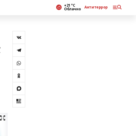
+21 °С
Антитеррор
Облачно
;