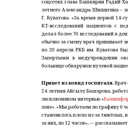
соцсетях глава Башкирии Радий Ха
летнего Александра Шишигина – з
Г. Куватова. «За время первой 14-
КТ-исследований пациентов с по
делал более 70 исследований в ден
обычно за смену врач принимает н
по 20 апреля РКБ им. Куватова бы
Запертыми в медучреждении ока
больнице обнаружен нулевой пацие
Привет из ковид-госпиталя.
Врач-
24-летняя Айсылу Башарова, работ
эксклюзивном интервью «
Башинфо
зоне». «Мы работаем по графику 6 ча
становилось плохо из-за тяжёлых,
за них, по 12 часов», — рассказыва