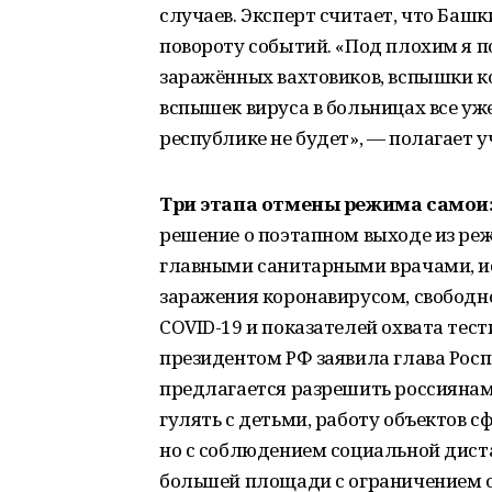
случаев. Эксперт считает, что Баш
повороту событий. «Под плохим я 
заражённых вахтовиков, вспышки кор
вспышек вируса в больницах все уже
республике не будет», — полагает у
Три этапа отмены режима самои
решение о поэтапном выходе из ре
главными санитарными врачами, ис
заражения коронавирусом, свободно
COVID-19 и показателей охвата тест
президентом РФ заявила глава Росп
предлагается разрешить россиянам
гулять с детьми, работу объектов 
но с соблюдением социальной диста
большей площади с ограничением 