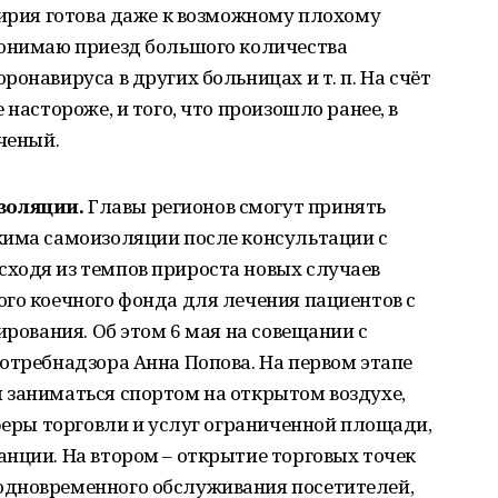
кирия готова даже к возможному плохому
понимаю приезд большого количества
онавируса в других больницах и т. п. На счёт
 настороже, и того, что произошло ранее, в
ченый.
золяции.
Главы регионов смогут принять
жима самоизоляции после консультации с
ходя из темпов прироста новых случаев
го коечного фонда для лечения пациентов с
ирования. Об этом 6 мая на совещании с
отребнадзора Анна Попова. На первом этапе
 заниматься спортом на открытом воздухе,
сферы торговли и услуг ограниченной площади,
нции. На втором – открытие торговых точек
одновременного обслуживания посетителей,