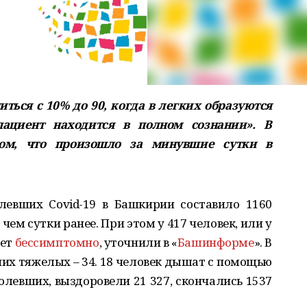
ться с 10% до 90, когда в легких образуются
ациент находится в полном сознании». В
ом, что произошло за минувшие сутки в
левших Covid-19 в Башкирии составило 1160
 чем сутки ранее. При этом у 417 человек, или у
ает
бессимптомно
, уточнили в «
Башинформе
». В
 них тяжелых – 34. 18 человек дышат с помощью
болевших, выздоровели 21 327, скончались 1537