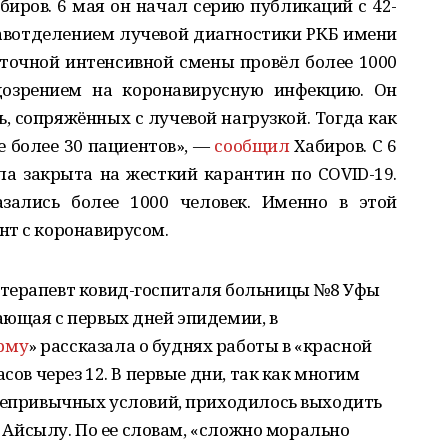
биров. 6 мая он начал серию публикаций с 42-
авотделением лучевой диагностики РКБ имени
суточной интенсивной смены провёл более 1000
дозрением на коронавирусную инфекцию. Он
ь, сопряжённых с лучевой нагрузкой. Тогда как
е более 30 пациентов», —
сообщил
Хабиров. С 6
ла закрыта на жесткий карантин по COVID-19.
зались более 1000 человек. Именно в этой
нт с коронавирусом.
терапевт ковид-госпиталя больницы №8 Уфы
ающая с первых дней эпидемии, в
рму
» рассказала о буднях работы в «красной
сов через 12. В первые дни, так как многим
 непривычных условий, приходилось выходить
ет Айсылу. По ее словам, «сложно морально