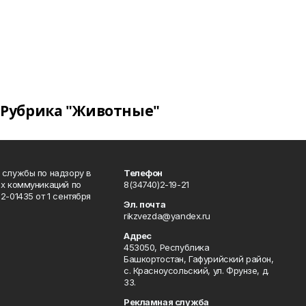
Рубрика "Животные"
 службы по надзору в
Телефон
ых коммуникаций по
8(34740)2-19-21
-01435 от 1 сентября
Эл. почта
rikzvezda@yandex.ru
Адрес
453050, Республика
Башкортостан, Гафурийский район,
с. Красноусольский, ул. Фрунзе, д.
33.
Рекламная служба