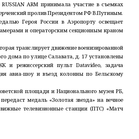
о RUSSIAN ARM принимала участие в съемках
ерченский пролив Президентом РФ В.Путиным.
едалью Героя России в Аэропорту освещает
камерами и операторским секционным краном
торая транслирует движение военизированной
го дома по улице Салавата, д. 17 установлены
К и режиссерский пульт Datavideo, задача
ция авиа-шоу и въезд колонны по Бельскому
оветской площади и Национального музея РБ,
 передаст медаль «Золотая звезда» на вечное
движные телевизионные станции (ПТС) «Матч