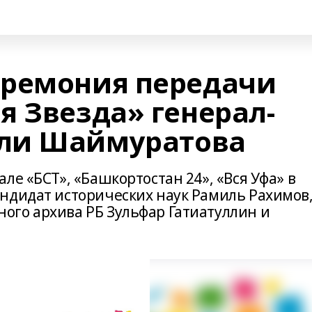
еремония передачи
я Звезда» генерал-
ли Шаймуратова
ле «БСТ», «Башкортостан 24», «Вся Уфа» в
ндидат исторических наук Рамиль Рахимов
го архива РБ Зульфар Гатиатуллин и