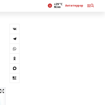
+29 °С
Антитеррор
Ясно
,