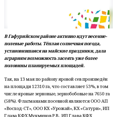
В Гафурийском районе активно идут весенне-
полевые работы. Тёплая солнечная погода,
установившаяся на майские праздники, дала
аграриям возможность засеять уже более
половины планируемых площадей.
Так, на 13 мая по району яровой сев произведён
на площади 12310 га, что составляет 53%, в том
числе яровые зерновые, зернобобовые на 7650 га
(58%). Флагманами посевной являются ООО АП
«Восход-СТ», ООО КХ «Урожай», КХ «Сатурн», ИП
Глава КФХ Мукминов Р.В., ИП Глава КФХ