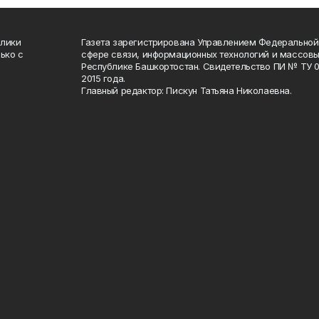
блики
Газета зарегистрирована Управлением Федеральной
ько с
сфере связи, информационных технологий и массов
Республике Башкортостан. Свидетельство ПИ № ТУ 02
2015 года.
Главный редактор: Пискун Татьяна Николаевна.