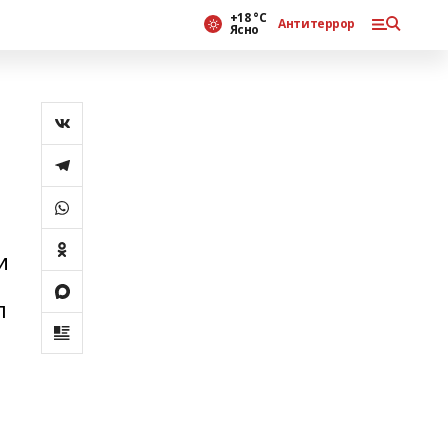
+18 °С
Антитеррор
Ясно
и
п