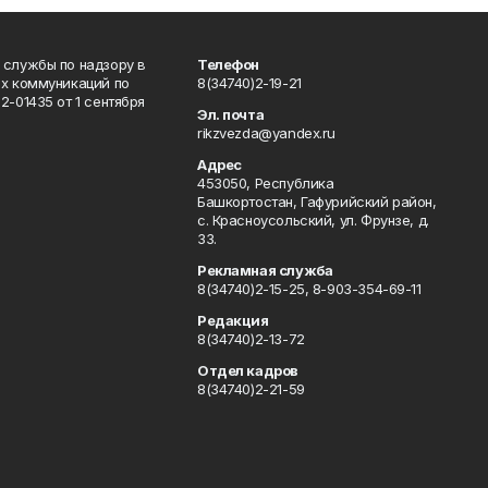
 службы по надзору в
Телефон
ых коммуникаций по
8(34740)2-19-21
-01435 от 1 сентября
Эл. почта
rikzvezda@yandex.ru
Адрес
453050, Республика
Башкортостан, Гафурийский район,
с. Красноусольский, ул. Фрунзе, д.
33.
Рекламная служба
8(34740)2-15-25, 8-903-354-69-11
Редакция
8(34740)2-13-72
Отдел кадров
8(34740)2-21-59