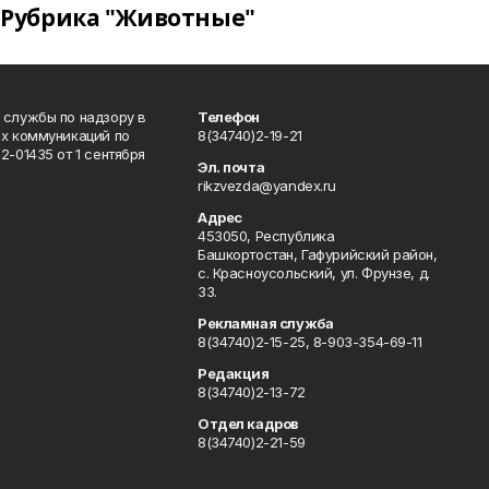
Рубрика "Животные"
 службы по надзору в
Телефон
ых коммуникаций по
8(34740)2-19-21
-01435 от 1 сентября
Эл. почта
rikzvezda@yandex.ru
Адрес
453050, Республика
Башкортостан, Гафурийский район,
с. Красноусольский, ул. Фрунзе, д.
33.
Рекламная служба
8(34740)2-15-25, 8-903-354-69-11
Редакция
8(34740)2-13-72
Отдел кадров
8(34740)2-21-59