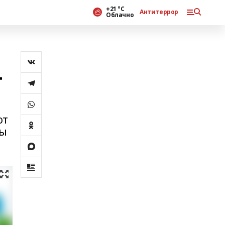
+21 °С
Антитеррор
Облачно
т
ют
вы