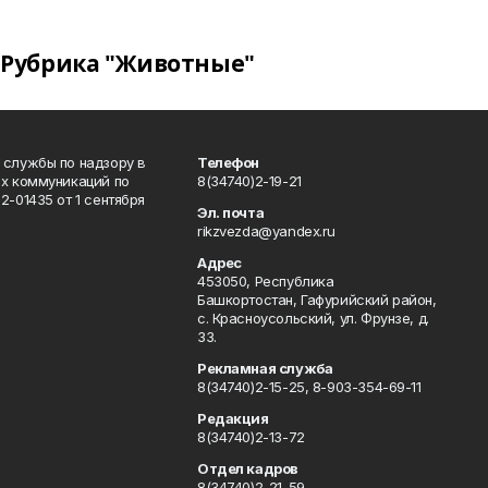
Рубрика "Животные"
 службы по надзору в
Телефон
ых коммуникаций по
8(34740)2-19-21
-01435 от 1 сентября
Эл. почта
rikzvezda@yandex.ru
Адрес
453050, Республика
Башкортостан, Гафурийский район,
с. Красноусольский, ул. Фрунзе, д.
33.
Рекламная служба
8(34740)2-15-25, 8-903-354-69-11
Редакция
8(34740)2-13-72
Отдел кадров
8(34740)2-21-59