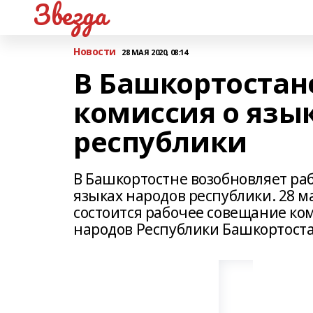
Звезда
Новости
28 МАЯ 2020, 08:14
В Башкортостан
комиссия о язы
республики
В Башкортостне возобновляет ра
языках народов республики. 28 м
состоится рабочее совещание ко
народов Республики Башкортоста