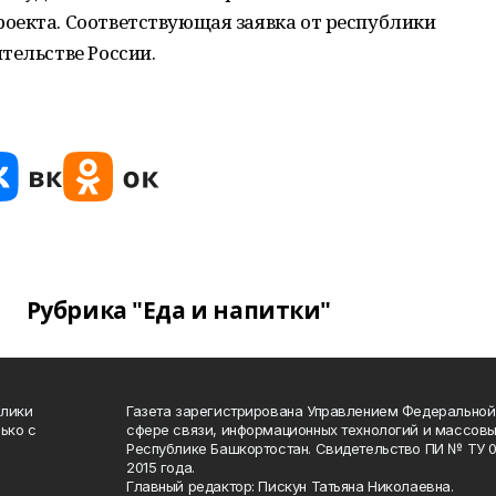
оекта. Соответствующая заявка от республики
тельстве России.
Рубрика "Еда и напитки"
блики
Газета зарегистрирована Управлением Федеральной
ько с
сфере связи, информационных технологий и массов
Республике Башкортостан. Свидетельство ПИ № ТУ 02
2015 года.
Главный редактор: Пискун Татьяна Николаевна.