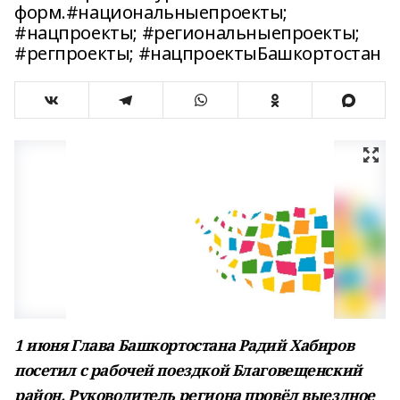
форм.#национальныепроекты;
#нацпроекты; #региональныепроекты;
#регпроекты; #нацпроектыБашкортостан
1 июня Глава Башкортостана Радий Хабиров
посетил с рабочей поездкой Благовещенский
район. Руководитель региона провёл выездное