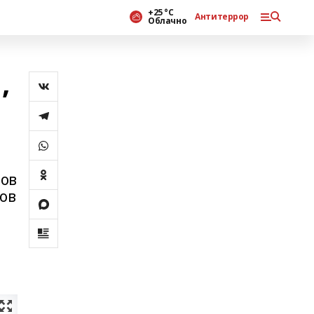
+25 °С
Антитеррор
Облачно
,
ров
ов