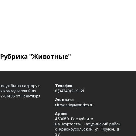
Рубрика "Животные"
 службы по надзору в
Телефон
ых коммуникаций по
8(34740)2-19-21
-01435 от 1 сентября
Эл. почта
rikzvezda@yandex.ru
Адрес
453050, Республика
Башкортостан, Гафурийский район,
с. Красноусольский, ул. Фрунзе, д.
33.