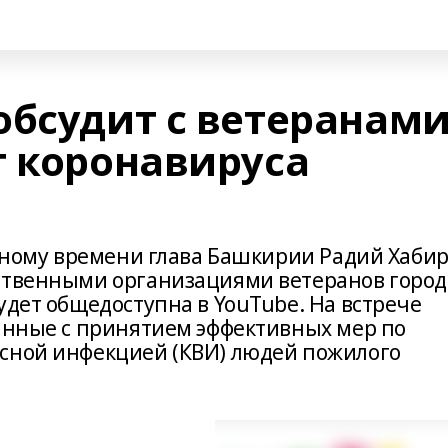
обсудит с ветеранами
т коронавируса
й
стному времени глава Башкирии Радий Хаби
ественными организациями ветеранов город
удет общедоступна в YouTube. На встрече
занные с принятием эффективных мер по
усной инфекцией (КВИ) людей пожилого