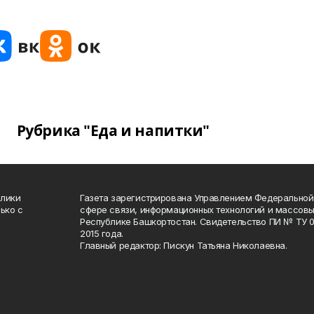
Рубрика "Еда и напитки"
блики
Газета зарегистрирована Управлением Федеральной
ько с
сфере связи, информационных технологий и массов
Республике Башкортостан. Свидетельство ПИ № ТУ 02
2015 года.
Главный редактор: Пискун Татьяна Николаевна.