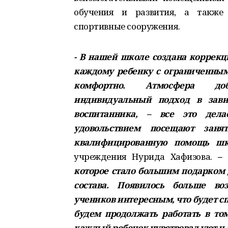
обучения и развития, а также
спортивные сооружения.
- В нашей школе создана коррекц
каждому ребенку с ограниченным
комфортно. Атмосфера добр
индивидуальный подход в зави
воспитанника, – все это дел
удовольствием посещают заня
квалифицированную помощь шк
учреждения Нурида Хафизова.
– 
которое стало большим подарком 
состава. Появилось больше во
учеников интересным, что будет с
будем продолжать работать в то
каждый ребенок чувствовал уют и 