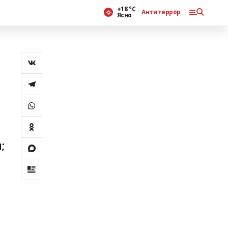
+18 °С
Антитеррор
Ясно
;