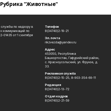
Рубрика "Животные"
 службы по надзору в
Телефон
ых коммуникаций по
8(34740)2-19-21
-01435 от 1 сентября
Эл. почта
rikzvezda@yandex.ru
Адрес
453050, Республика
Башкортостан, Гафурийский район,
с. Красноусольский, ул. Фрунзе, д.
33.
Рекламная служба
8(34740)2-15-25, 8-903-354-69-11
Редакция
8(34740)2-13-72
Отдел кадров
8(34740)2-21-59