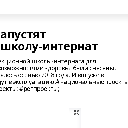
запустят
школу-интернат
рекционной школы-интерната для
озможностями здоровья были снесены.
лось осенью 2018 года. И вот уже в
ут в эксплуатацию.#национальныепроекты
екты; #регпроекты;