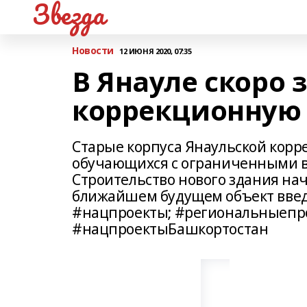
Звезда
Новости
12 ИЮНЯ 2020, 07:35
В Янауле скоро 
коррекционную 
Старые корпуса Янаульской кор
обучающихся с ограниченными в
Строительство нового здания нача
ближайшем будущем объект введ
#нацпроекты; #региональныепро
#нацпроектыБашкортостан