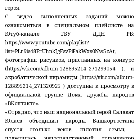
героя.
С видео выполненных заданий можно
ознакомиться в специальном плейлисте на
Ютуб-канале ГБУ ДДН РБ:
https://www.youtube.com/playlist?
list=PLr9is48FrUhnkJgFsvFiFakWxs0Nw5zAt,
фотографии рисунков, присланных на конкурс
(https://vk.com/album-128895214_271299054 ), и
акробатической пирамиды (https://vk.com/album-
128895214_271320925 ) доступны к просмотру в
официальной группе Дома дружбы народов
«ВКонтакте».
«Отрадно, что наш национальный герой Салават
Юлаев объединил народы Башкортостана
спустя столько веков, сплотил семьи, -
поделилась непосредственный организатор