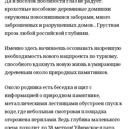
Да и поселок поблизости глаз не радует:
крохотные кособокие деревянные домишки
окружены покосившимися заборами, много
заброшенных и разрушенных домов... Грустная
проза любой российской глубинки.
Именно здесь начинаешь осознавать назревшую
необходимость нового нацпроекта по туризму,
способного вдохнуть новую жизнь в умирающие
деревеньки около природных памятников.
Около родника есть беседка и щит с
информацией о природном памятнике,
металлическими лестницами обустроен спуск к
воде, где небольшая смотровая площадка
огорожена перилами. Ведь глубина маленького
озера доходит до 38 метров! Уфимское плато,