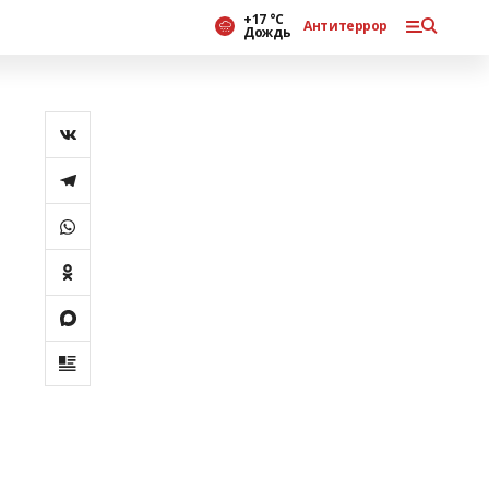
+17 °С
Антитеррор
Дождь