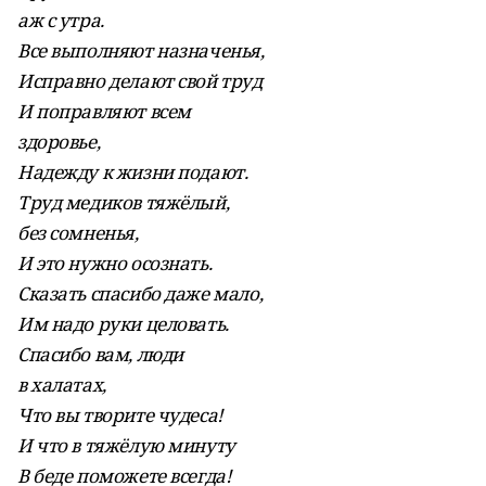
аж с утра.
Все выполняют назначенья,
Исправно делают свой труд
И поправляют всем
здоровье,
Надежду к жизни подают.
Труд медиков тяжёлый,
без сомненья,
И это нужно осознать.
Сказать спасибо даже мало,
Им надо руки целовать.
Спасибо вам, люди
в халатах,
Что вы творите чудеса!
И что в тяжёлую минуту
В беде поможете всегда!