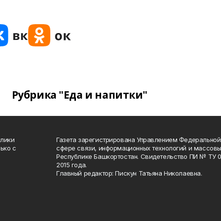
Рубрика "Еда и напитки"
блики
Газета зарегистрирована Управлением Федеральной
ько с
сфере связи, информационных технологий и массов
Республике Башкортостан. Свидетельство ПИ № ТУ 02
2015 года.
Главный редактор: Пискун Татьяна Николаевна.