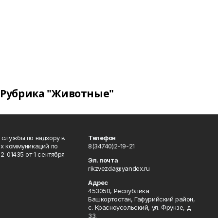
Рубрика "Животные"
 службы по надзору в
Телефон
ых коммуникаций по
8(34740)2-19-21
-01435 от 1 сентября
Эл. почта
rikzvezda@yandex.ru
Адрес
453050, Республика
Башкортостан, Гафурийский район,
с. Красноусольский, ул. Фрунзе, д.
33.