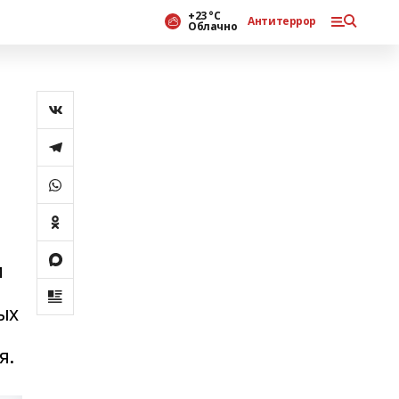
+23 °С
Антитеррор
Облачно
м
ых
я.