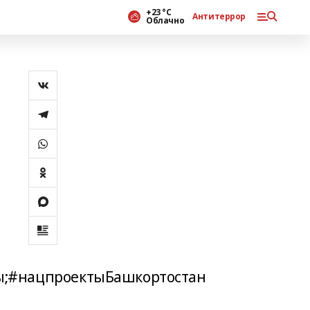
+23 °С
Антитеррор
Облачно
ы;#нацпроектыБашкортостан