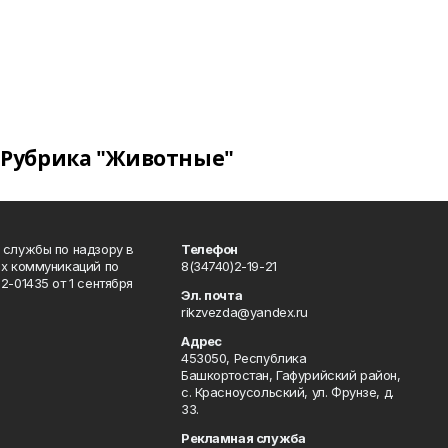
Рубрика "Животные"
 службы по надзору в
Телефон
ых коммуникаций по
8(34740)2-19-21
-01435 от 1 сентября
Эл. почта
rikzvezda@yandex.ru
Адрес
453050, Республика
Башкортостан, Гафурийский район,
с. Красноусольский, ул. Фрунзе, д.
33.
Рекламная служба