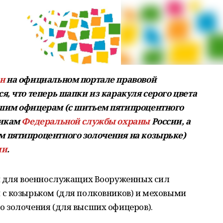
н
на официальном портале правовой
я, что теперь шапки из каракуля серого цвета
шим офицерам (с шитьем пятипроцентного
никам
Федеральной службы охраны
России, а
 пятипроцентного золочения на козырьке)
ии
.
и для военнослужащих Вооруженных сил
с козырьком (для полковников) и меховыми
 золочения (для высших офицеров).