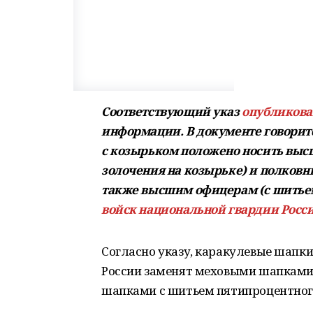
Соответствующий указ
опубликова
информации. В документе говоритс
с козырьком положено носить выс
золочения на козырьке) и полков
также высшим офицерам (с шитьем
войск национальной гвардии Росс
Согласно указу, каракулевые шапк
России заменят меховыми шапками 
шапками с шитьем пятипроцентного