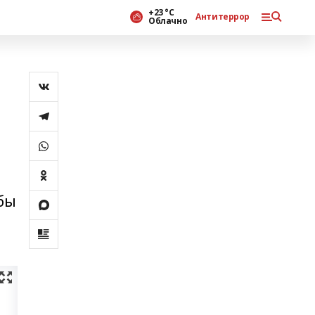
+23 °С
Антитеррор
Облачно
бы