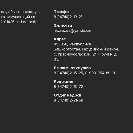
 службы по надзору в
Телефон
ых коммуникаций по
8(34740)2-19-21
-01435 от 1 сентября
Эл. почта
rikzvezda@yandex.ru
Адрес
453050, Республика
Башкортостан, Гафурийский район,
с. Красноусольский, ул. Фрунзе, д.
33.
Рекламная служба
8(34740)2-15-25, 8-903-354-69-11
Редакция
8(34740)2-13-72
Отдел кадров
8(34740)2-21-59