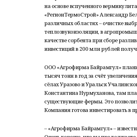
на основе вспученного вермикулит
«РегионТермоСтрой» Александр Бел
различных областях – очистке выбр
теплозвукоизоляции, в агропромыш
качестве сорбента при сборе разли
инвестиций в 200 млн рублей полу
ООО «Агрофирма Байрамгул» планир
тысяч тонн в год за счёт увеличения
сёлах Уразово и Уральск Учалинско
Константина Нурмуханова, там пла
существующие фермы. Это позволит 
Компания готова инвестировать в п
– «Агрофирма Байрамгул» – известно
Очень хорошо, что вы продолжаете 