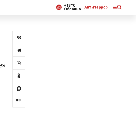
+18 °С
Антитеррор
Облачно
е»