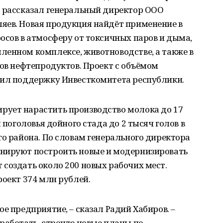
а рассказал генеральный директор ООО
яев. Новая продукция найдёт применение в
осов в атмосферу от токсичных паров и дыма,
ленном комплексе, животноводстве, а также в
вов нефтепродуктов. Проект с объёмом
чил поддержку Инвесткомитета республики.
ует нарастить производство молока до 17
 поголовья дойного стада до 2 тысяч голов в
го района. По словам генерального директора
нируют построить новые и модернизировать
создать около 200 новых рабочих мест.
роект 374 млн рублей.
е предприятие, – сказал Радий Хабиров. –
работать, строите новые планы по