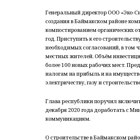
Генеральный директор ООО «Эко-Си
создания в Баймакском районе комп
компостированием органических от
год. Приступить к его строительст
необходимых согласований, в том 
местных жителей. Объём инвестиций
более 100 новых рабочих мест. Пре
налогам на прибыль и на имущество
электричеству, газу и строительстве
Глава республики поручил включит
декабря 2020 года доработать с М
коммуникациям.
О строительстве в Баймакском рай