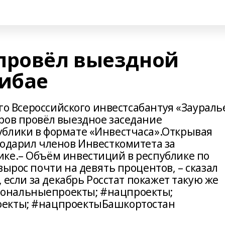
провёл выездной
Сибае
ого Всероссийского инвестсабантуя «Заураль
ров провёл выездное заседание
блики в формате «Инвестчаса».Открывая
годарил членов Инвесткомитета за
ке.– Объём инвестиций в республике по
вырос почти на девять процентов, – сказал
, если за декабрь Росстат покажет такую же
ональныепроекты; #нацпроекты;
оекты; #нацпроектыБашкортостан