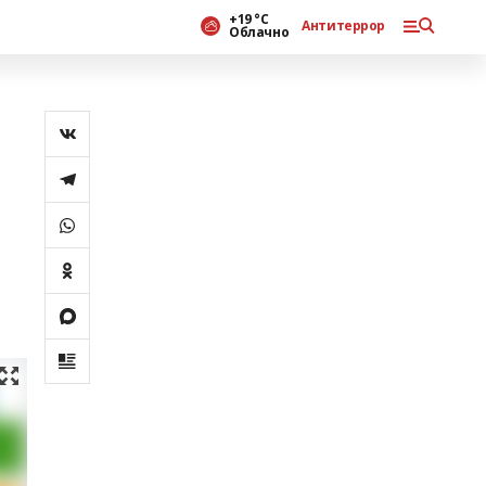
+19 °С
Антитеррор
Облачно