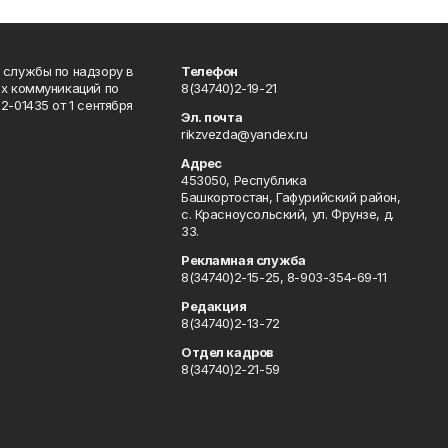
 службы по надзору в
Телефон
ых коммуникаций по
8(34740)2-19-21
-01435 от 1 сентября
Эл. почта
rikzvezda@yandex.ru
Адрес
453050, Республика
Башкортостан, Гафурийский район,
с. Красноусольский, ул. Фрунзе, д.
33.
Рекламная служба
8(34740)2-15-25, 8-903-354-69-11
Редакция
8(34740)2-13-72
Отдел кадров
8(34740)2-21-59