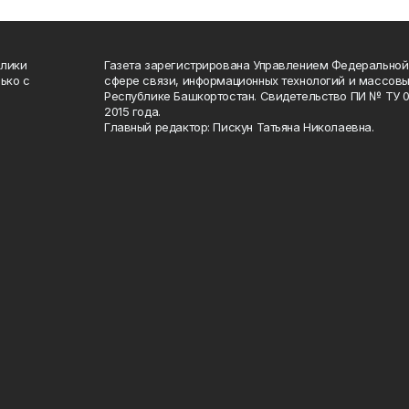
блики
Газета зарегистрирована Управлением Федеральной
ько с
сфере связи, информационных технологий и массов
Республике Башкортостан. Свидетельство ПИ № ТУ 02
2015 года.
Главный редактор: Пискун Татьяна Николаевна.