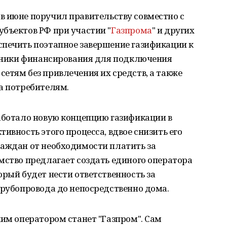
в июне поручил правительству совместно с
бъектов РФ при участии "
Газпрома
" и других
спечить поэтапное завершение газификации к
очники финансирования для подключения
етям без привлечения их средств, а также
а потребителям.
аботало новую концепцию газификации в
ивность этого процесса, вдвое снизить его
раждан от необходимости платить за
мство предлагает создать единого оператора
орый будет нести ответственность за
трубопровода до непосредственно дома.
ким оператором станет "Газпром". Сам