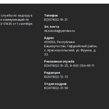
 службы по надзору в
Телефон
ых коммуникаций по
8(34740)2-19-21
-01435 от 1 сентября
Эл. почта
rikzvezda@yandex.ru
Адрес
453050, Республика
Башкортостан, Гафурийский район,
с. Красноусольский, ул. Фрунзе, д.
33.
Рекламная служба
8(34740)2-15-25, 8-903-354-69-11
Редакция
8(34740)2-13-72
Отдел кадров
8(34740)2-21-59