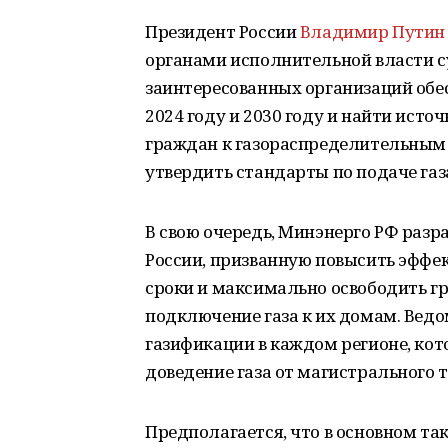
Президент России
Владимир Путин
органами исполнительной власти су
заинтересованных организаций обе
2024 году и 2030 году и найти ист
граждан к газораспределительным с
утвердить стандарты по подаче газ
В свою очередь, Минэнерго РФ разр
России, призванную повысить эффект
сроки и максимально освободить г
подключение газа к их домам. Ведо
газификации в каждом регионе, кот
доведение газа от магистрального 
Предполагается, что в основном та