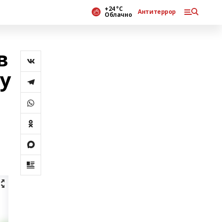
+24 °С
Антитеррор
Облачно
в
зу