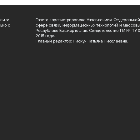
блики
Газета зарегистрирована Управлением Федеральной
ько с
сфере связи, информационных технологий и массов
Республике Башкортостан. Свидетельство ПИ № ТУ 02
2015 года.
Главный редактор: Пискун Татьяна Николаевна.