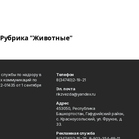
Рубрика "Животные"
 службы по надзору в
Телефон
ых коммуникаций по
8(34740)2-19-21
-01435 от 1 сентября
Эл. почта
rikzvezda@yandex.ru
Адрес
453050, Республика
Башкортостан, Гафурийский район,
с. Красноусольский, ул. Фрунзе, д.
33.
Рекламная служба
8(34740)2-15-25, 8-903-354-69-11