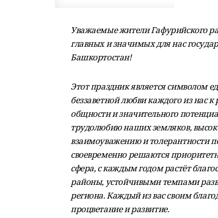
Уважаемые жители Гафурийского рай
главных и значимых для нас госуда
Башкортостан!
Этот праздник является символом е
беззаветной любви каждого из нас 
общности и значительного потенциа
трудолюбию наших земляков, высоко
взаимоуважению и толерантности по
своевременно решаются приоритетн
сфера, с каждым годом растёт благо
районы, устойчивыми темпами разви
региона. Каждый из вас своим благо
процветание и развитие.