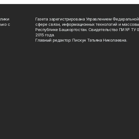
блики
Газета зарегистрирована Управлением Федеральной
ько с
сфере связи, информационных технологий и массов
Республике Башкортостан. Свидетельство ПИ № ТУ 02
2015 года.
Главный редактор: Пискун Татьяна Николаевна.