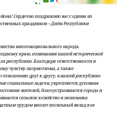
она! Сердечно поздравляю вас с одним из
рственных праздников – Днём Республики
динства многонационального народа,
к родному краю, понимания нашей исторической
ла республики. Благодаря ответственности и
му чувству патриотизма, а также
 отношению друг к другу, в нашей республике
ые социальные задачи, укрепляется духовная
состояние жителей, благоустраиваются города и
ваются сельское хозяйство и экономика
датным трудом вносит посильный вклад в ее