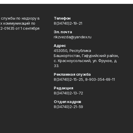
 службы по надзору в
Телефон
ых коммуникаций по
8(34740)2-19-21
-01435 от 1 сентября
Эл. почта
rikzvezda@yandex.ru
Адрес
453050, Республика
Башкортостан, Гафурийский район,
с. Красноусольский, ул. Фрунзе, д.
33.
Рекламная служба
8(34740)2-15-25, 8-903-354-69-11
Редакция
8(34740)2-13-72
Отдел кадров
8(34740)2-21-59