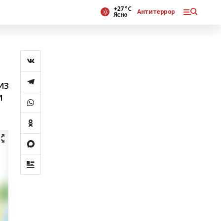
+27 °С
Антитеррор
Ясно
из
и