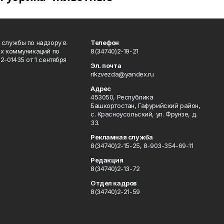
 службы по надзору в
Телефон
ых коммуникаций по
8(34740)2-19-21
-01435 от 1 сентября
Эл. почта
rikzvezda@yandex.ru
Адрес
453050, Республика
Башкортостан, Гафурийский район,
с. Красноусольский, ул. Фрунзе, д.
33.
Рекламная служба
8(34740)2-15-25, 8-903-354-69-11
Редакция
8(34740)2-13-72
Отдел кадров
8(34740)2-21-59