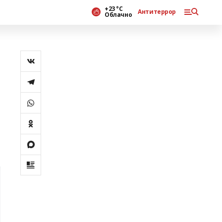
+23 °С
Антитеррор
Облачно