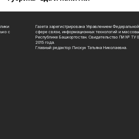
блики
Газета зарегистрирована Управлением Федеральной
ько с
сфере связи, информационных технологий и массов
Республике Башкортостан. Свидетельство ПИ № ТУ 02
2015 года.
Главный редактор: Пискун Татьяна Николаевна.