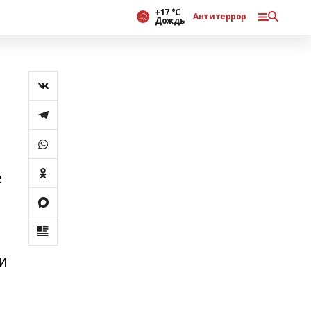
+17 °С
Антитеррор
Дождь
е
и