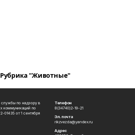
Рубрика "Животные"
 службы по надзору в
Телефон
ых коммуникаций по
8(34740)2-19-21
-01435 от 1 сентября
Эл. почта
rikzvezda@yandex.ru
Адрес