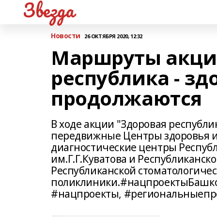
Звезда
Новости
26 ОКТЯБРЯ 2020, 12:32
Маршруты акци
республика - зд
продолжаются
В ходе акции "Здоровая республи
передвижные Центры здоровья 
диагностические центры Респуб
им.Г.Г.Куватова и Республиканск
Республиканской стоматологиче
поликлиники.#нацпроектыБашко
#нацпроекты, #региональныепр