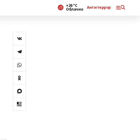
+26 °С
Антитеррор
Облачно