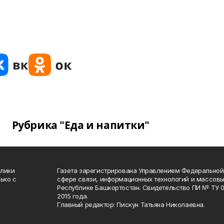
Рубрика "Еда и напитки"
блики
Газета зарегистрирована Управлением Федеральной
ько с
сфере связи, информационных технологий и массов
Республике Башкортостан. Свидетельство ПИ № ТУ 02
2015 года.
Главный редактор: Пискун Татьяна Николаевна.