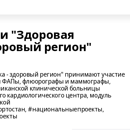
и "Здоровая
оровый регион"
ка - здоровый регион" принимают участие
и ФАПы, флюорографы и маммографы,
ликанской клинической больницы
ого кардиологического центра, модуль
ской
ртостан, #национальныепроекты,
оекты