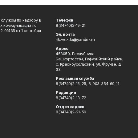
 службы по надзору в
Телефон
ых коммуникаций по
8(34740)2-19-21
-01435 от 1 сентября
Эл. почта
rikzvezda@yandex.ru
Адрес
453050, Республика
Башкортостан, Гафурийский район,
с. Красноусольский, ул. Фрунзе, д.
33.
Рекламная служба
8(34740)2-15-25, 8-903-354-69-11
Редакция
8(34740)2-13-72
Отдел кадров
8(34740)2-21-59