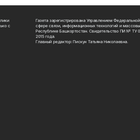
блики
Газета зарегистрирована Управлением Федеральной
ько с
сфере связи, информационных технологий и массов
Республике Башкортостан. Свидетельство ПИ № ТУ 02
2015 года.
Главный редактор: Пискун Татьяна Николаевна.