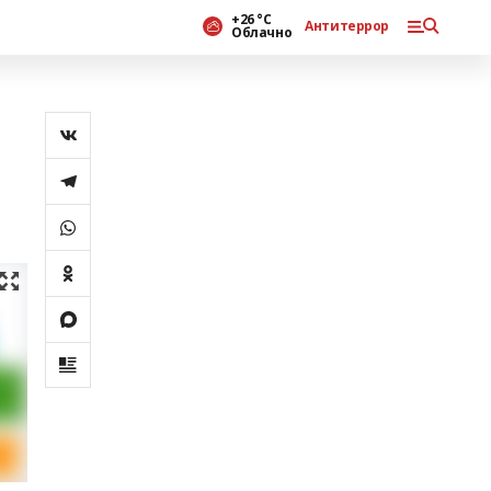
+26 °С
Антитеррор
Облачно