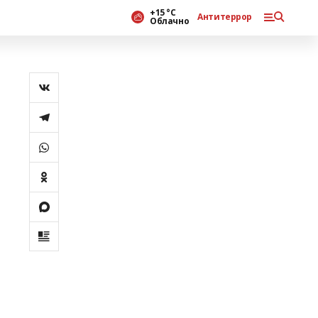
+15 °С
Антитеррор
Облачно