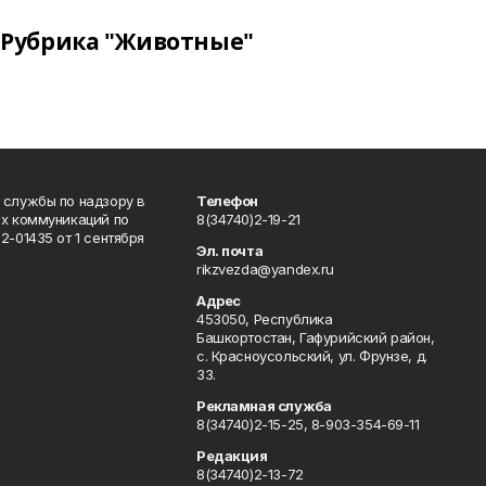
Рубрика "Животные"
 службы по надзору в
Телефон
ых коммуникаций по
8(34740)2-19-21
-01435 от 1 сентября
Эл. почта
rikzvezda@yandex.ru
Адрес
453050, Республика
Башкортостан, Гафурийский район,
с. Красноусольский, ул. Фрунзе, д.
33.
Рекламная служба
8(34740)2-15-25, 8-903-354-69-11
Редакция
8(34740)2-13-72