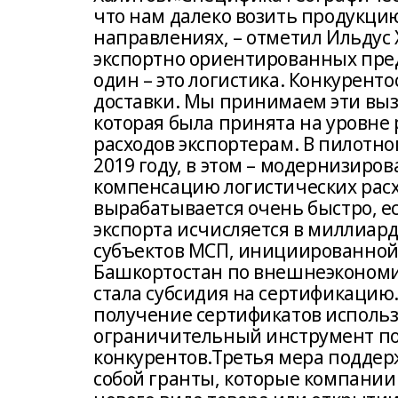
что нам далеко возить продукцию
направлениях, – отметил Ильдус 
экспортно ориентированных пред
один – это логистика. Конкурент
доставки. Мы принимаем эти выз
которая была принята на уровне
расходов экспортерам. В пилотн
2019 году, в этом – модернизиро
компенсацию логистических расхо
вырабатывается очень быстро, е
экспорта исчисляется в миллиар
субъектов МСП, инициированной
Башкортостан по внешнеэкономич
стала субсидия на сертификацию.
получение сертификатов использ
ограничительный инструмент по 
конкурентов.Третья мера поддер
собой гранты, которые компании