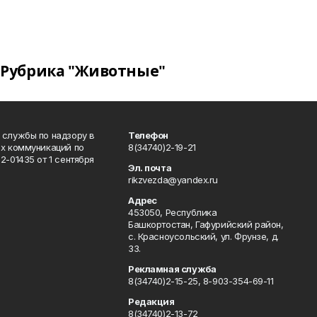
Рубрика "Животные"
 службы по надзору в
Телефон
ых коммуникаций по
8(34740)2-19-21
-01435 от 1 сентября
Эл. почта
rikzvezda@yandex.ru
Адрес
453050, Республика
Башкортостан, Гафурийский район,
с. Красноусольский, ул. Фрунзе, д.
33.
Рекламная служба
8(34740)2-15-25, 8-903-354-69-11
Редакция
8(34740)2-13-72