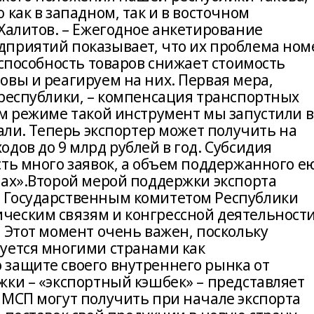
 как в западном, так и в восточном
Халитов. – Ежегодное анкетирование
приятий показывает, что их проблема ном
оспособность товаров снижает стоимость
овы и реагируем на них. Первая мера,
 республики, – компенсация транспортных
ом режиме такой инструмент мы запустили в
вали. Теперь экспортер может получить на
дов до 9 млрд рублей в год. Субсидия
сть много заявок, а объем поддержанного е
дах».Второй мерой поддержки экспорта
 Государственным комитетом Республики
еским связям и конгрессной деятельности
 Этот момент очень важен, поскольку
уется многими странами как
защите своего внутреннего рынка от
жки – «экспортный кэшбек» – представляет
 МСП могут получить при начале экспорта