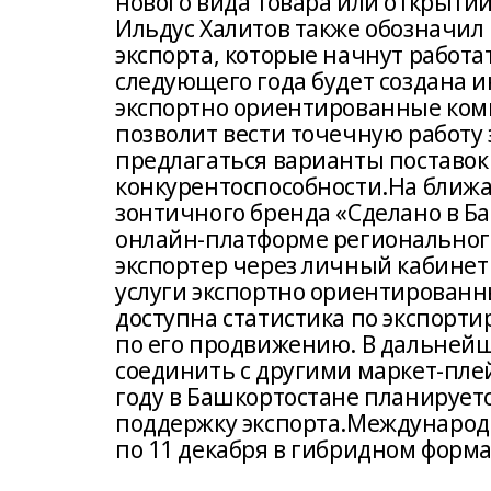
нового вида товара или открытии
Ильдус Халитов также обозначи
экспорта, которые начнут работ
следующего года будет создана и
экспортно ориентированные ком
позволит вести точечную работу 
предлагаться варианты поставок 
конкурентоспособности.На ближ
зонтичного бренда «Сделано в Ба
онлайн-платформе регионального
экспортер через личный кабинет
услуги экспортно ориентированн
доступна статистика по экспорт
по его продвижению. В дальней
соединить с другими маркет-плей
году в Башкортостане планирует
поддержку экспорта.Международна
по 11 декабря в гибридном форма