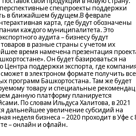
 поставок свой продукции в новую страну.
л перспективные спецпроекты поддержки
ать в ближайшем будущем.В феврале
нтерактивная карта, где будут обозначены
пании каждого муниципалитета. Это
экспортного аудита – бизнесу будут
товаров в разные страны с учетом их
айшее время намечена презентация проект
шкортостане». Он будет базироваться на
 Центра поддержки экспорта, где компания
 сможет в электроном формате получить все
ых программ Башкортостана. Там же будет
ируемому товару и специальные рекоменда
шем данную платформу планируется
сами. По словам Ильдуса Халитова, в 2021
ся дальнейшее увеличение субсидий на
я неделя бизнеса – 2020 проходит в Уфе с 
те – онлайн и офлайн.