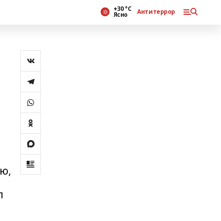
+30 °С
Антитеррор
Ясно
ию,
л