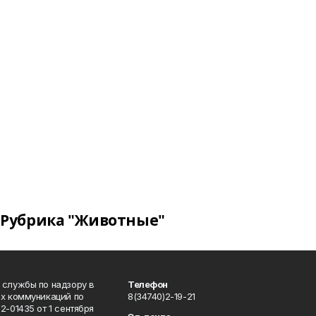
Рубрика "Животные"
 службы по надзору в
Телефон
ых коммуникаций по
8(34740)2-19-21
-01435 от 1 сентября