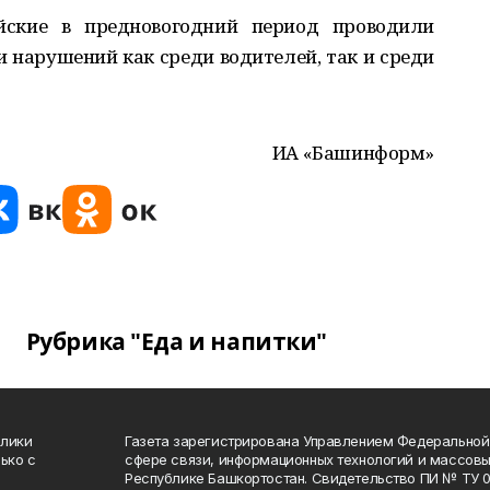
ские в предновогодний период проводили
 нарушений как среди водителей, так и среди
ИА «Башинформ»
Рубрика "Еда и напитки"
блики
Газета зарегистрирована Управлением Федеральной
ько с
сфере связи, информационных технологий и массов
Республике Башкортостан. Свидетельство ПИ № ТУ 02