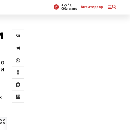
+27 °С
Антитеррор
Облачно
и
 о
ки
х