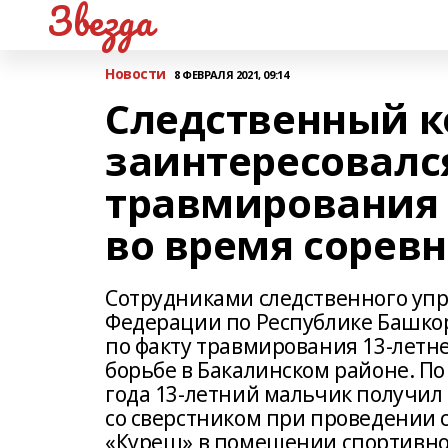
Звезда
Новости
8 ФЕВРАЛЯ 2021, 09:14
Следственный 
заинтересовалс
травмирования
во время сорев
Сотрудниками следственного упр
Федерации по Республике Башкор
по факту травмирования 13-летн
борьбе в Бакалинском районе. П
года 13-летний мальчик получил
со сверстником при проведении
«Куреш» в помещении спортивно