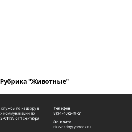
Рубрика "Животные"
 службы по надзору в
Телефон
ых коммуникаций по
8(34740)2-19-21
-01435 от 1 сентября
Эл. почта
rikzvezda@yandex.ru