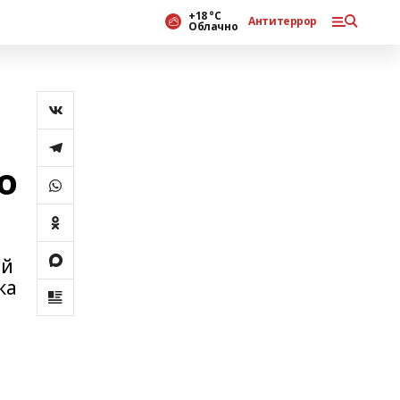
+18 °С
Антитеррор
Облачно
о
ой
ка