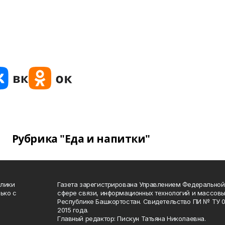
Рубрика "Еда и напитки"
блики
Газета зарегистрирована Управлением Федеральной
ько с
сфере связи, информационных технологий и массов
Республике Башкортостан. Свидетельство ПИ № ТУ 02
2015 года.
Главный редактор: Пискун Татьяна Николаевна.