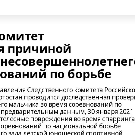
комитет
я причиной
 несовершеннолетнег
нований по борьбе
авления Следственного комитета Российск
тостан проводится доследственная провер
его мальчика во время соревнований по
о предварительным данным, 30 января 2021
 телесные повреждения во время спарринга
 соревнований по национальной борьбе
го зала детской юношеской спортивной