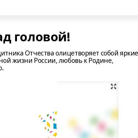
д головой!
итника Отчества олицетворяет собой ярки
ной жизни России, любовь к Родине,
ю.