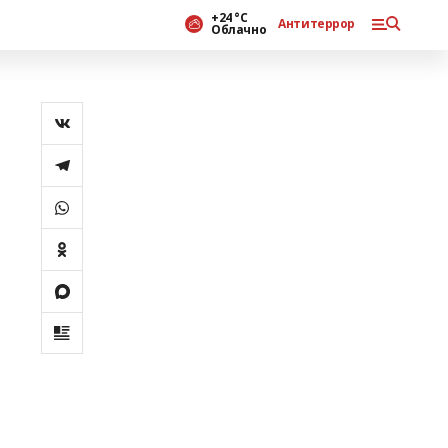
+24 °С
Антитеррор
Облачно
е