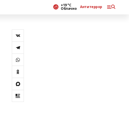
+19 °С
Антитеррор
Облачно