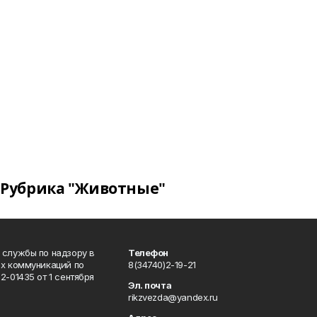
Рубрика "Животные"
 службы по надзору в
Телефон
ых коммуникаций по
8(34740)2-19-21
-01435 от 1 сентября
Эл. почта
rikzvezda@yandex.ru