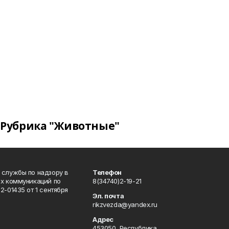
Рубрика "Животные"
 службы по надзору в
Телефон
ых коммуникаций по
8(34740)2-19-21
-01435 от 1 сентября
Эл. почта
rikzvezda@yandex.ru
Адрес
453050, Республика