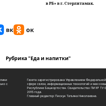
в РБ» в г. Стерлитамак.
Рубрика "Еда и напитки"
блики
Газета зарегистрирована Управлением Федеральной
ько с
сфере связи, информационных технологий и массов
Республике Башкортостан. Свидетельство ПИ № ТУ 02
2015 года.
Главный редактор: Пискун Татьяна Николаевна.