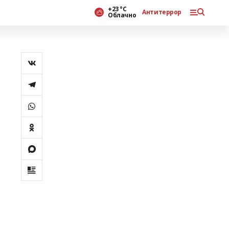
+23 °С
Антитеррор
Облачно