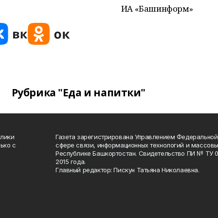
ИА «Башинформ»
Рубрика "Еда и напитки"
блики
Газета зарегистрирована Управлением Федеральной
ько с
сфере связи, информационных технологий и массов
Республике Башкортостан. Свидетельство ПИ № ТУ 02
2015 года.
Главный редактор: Пискун Татьяна Николаевна.