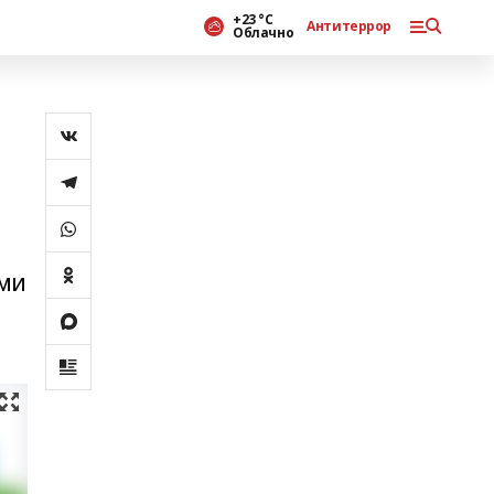
+23 °С
Антитеррор
Облачно
ыми