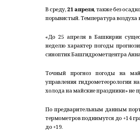
В среду,
21 апреля
, также без осад
порывистый. Температура воздуха но
«До 25 апреля в Башкирии сущес
неделю характер погоды прогноз
синоптик Башгидрометцентра Анна 
Точный прогноз погоды на май
управления гидрометеорологии наз
холода на майские праздники» не п
По предварительным данным порта
термометров поднимутся до +14 гра
до +19.