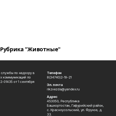
Рубрика "Животные"
 службы по надзору в
Телефон
ых коммуникаций по
8(34740)2-19-21
-01435 от 1 сентября
Эл. почта
rikzvezda@yandex.ru
Адрес
453050, Республика
Башкортостан, Гафурийский район,
с. Красноусольский, ул. Фрунзе, д.
33.