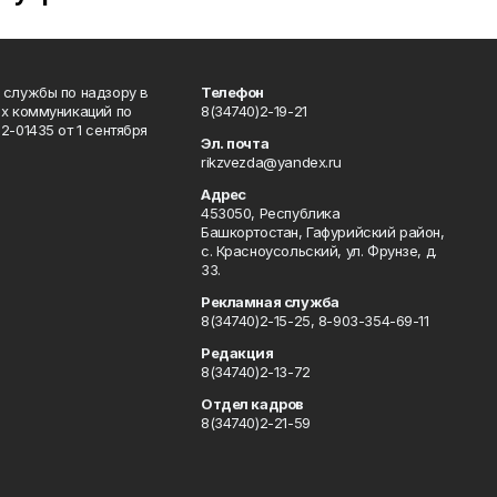
 службы по надзору в
Телефон
ых коммуникаций по
8(34740)2-19-21
-01435 от 1 сентября
Эл. почта
rikzvezda@yandex.ru
Адрес
453050, Республика
Башкортостан, Гафурийский район,
с. Красноусольский, ул. Фрунзе, д.
33.
Рекламная служба
8(34740)2-15-25, 8-903-354-69-11
Редакция
8(34740)2-13-72
Отдел кадров
8(34740)2-21-59