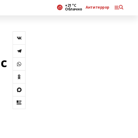
+21 °С
Антитеррор
Облачно
с