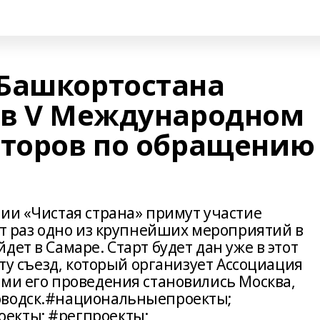
Башкортостана
 в V Международном
аторов по обращению 
ции «Чистая страна» примут участие
от раз одно из крупнейших мероприятий в
ет в Самаре. Старт будет дан уже в этот
ету съезд, который организует Ассоциация
ами его проведения становились Москва,
оводск.#национальныепроекты;
екты; #регпроекты;