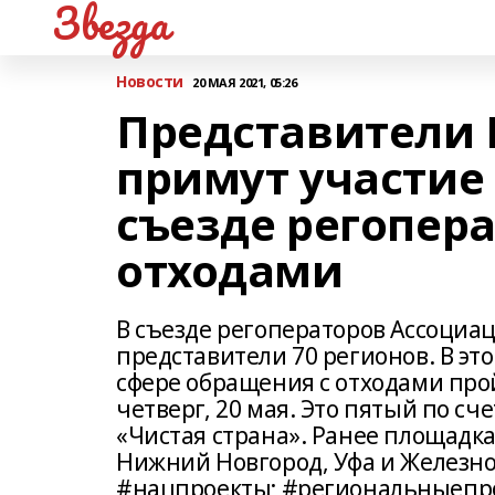
Звезда
Новости
20 МАЯ 2021, 05:26
Представители 
примут участие
съезде регопер
отходами
В съезде регоператоров Ассоциа
представители 70 регионов. В эт
сфере обращения с отходами пройд
четверг, 20 мая. Это пятый по сч
«Чистая страна». Ранее площадк
Нижний Новгород, Уфа и Железн
#нацпроекты; #региональныепро