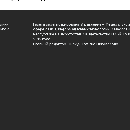
блики
Газета зарегистрирована Управлением Федеральной
ько с
сфере связи, информационных технологий и массов
Республике Башкортостан. Свидетельство ПИ № ТУ 02
2015 года.
Главный редактор: Пискун Татьяна Николаевна.