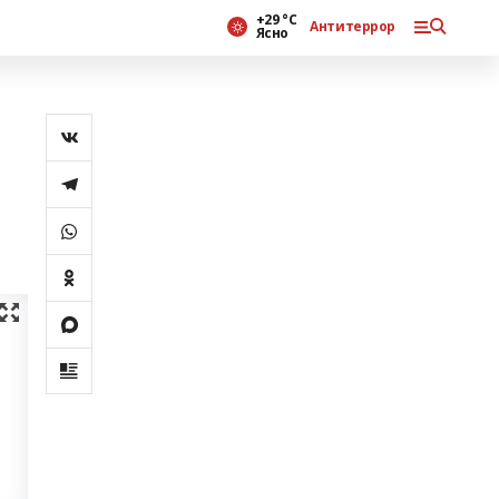
+29 °С
Антитеррор
Ясно