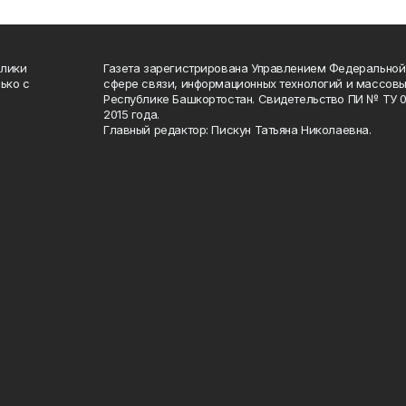
блики
Газета зарегистрирована Управлением Федеральной
ько с
сфере связи, информационных технологий и массов
Республике Башкортостан. Свидетельство ПИ № ТУ 02
2015 года.
Главный редактор: Пискун Татьяна Николаевна.