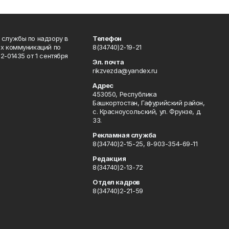
 службы по надзору в
Телефон
ых коммуникаций по
8(34740)2-19-21
-01435 от 1 сентября
Эл. почта
rikzvezda@yandex.ru
Адрес
453050, Республика
Башкортостан, Гафурийский район,
с. Красноусольский, ул. Фрунзе, д.
33.
Рекламная служба
8(34740)2-15-25, 8-903-354-69-11
Редакция
8(34740)2-13-72
Отдел кадров
8(34740)2-21-59