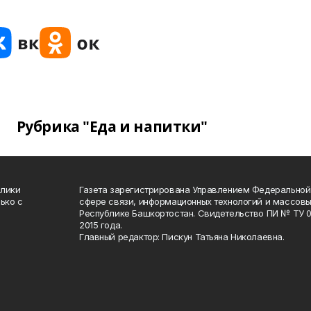
Рубрика "Еда и напитки"
блики
Газета зарегистрирована Управлением Федеральной
ько с
сфере связи, информационных технологий и массов
Республике Башкортостан. Свидетельство ПИ № ТУ 02
2015 года.
Главный редактор: Пискун Татьяна Николаевна.