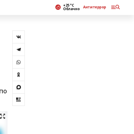
+25 °С
Антитеррор
Облачно
по