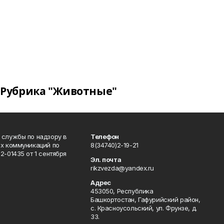
Рубрика "Животные"
 службы по надзору в
Телефон
ых коммуникаций по
8(34740)2-19-21
-01435 от 1 сентября
Эл. почта
rikzvezda@yandex.ru
Адрес
453050, Республика
Башкортостан, Гафурийский район,
с. Красноусольский, ул. Фрунзе, д.
33.