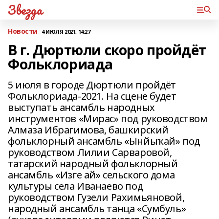
Звезда
Новости
4 ИЮЛЯ 2021, 14:27
В г. Дюртюли скоро пройдёт
Фольклориада
5 июля в городе Дюртюли пройдёт
Фольклориада-2021. ​На сцене будет
выступать ансамбль народных
инструментов «Мирас» под руководством
Алмаза Ибрагимова, башкирский
фольклорный ансамбль «Ынйыҡай» под
руководством Лилии Сарваровой,
татарский народный фольклорный
ансамбль «Изге ай» сельского дома
культуры села Иванаево под
руководством Гузели Рахимьяновой,
народный ансамбль танца «Сумбуль»