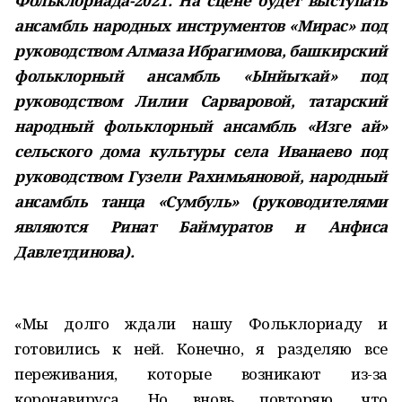
Фольклориада-2021. ​На сцене будет выступать
ансамбль народных инструментов «Мирас» под
руководством Алмаза Ибрагимова, башкирский
фольклорный ансамбль «Ынйыҡай» под
руководством Лилии Сарваровой, татарский
народный фольклорный ансамбль «Изге ай»
сельского дома культуры села Иванаево под
руководством Гузели Рахимьяновой, народный
ансамбль танца «Сумбуль» (руководителями
являются Ринат Баймуратов и Анфиса
Давлетдинова).
«Мы долго ждали нашу Фольклориаду и
готовились к ней. Конечно, я разделяю все
переживания, которые возникают из-за
коронавируса. Но вновь повторяю, что