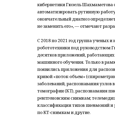
кибернетики Гюзель Шахмаметова 
автоматизировать рутинную работу 
окончательный диагноз определяет 
не заменить его», ― отмечают разр
С 2018 по 2021 год группа ученых 
робототехники под руководством 
десятков приложений, работающих 
машинного обучения. Только в рамк
появились приложения для распозн
кривой «поток-объем» (спирометри
заболеваний, распознавания узлов 
томографии (КТ), распознавания пн
рентгеновским снимкам; телемедиц
классификации типов пневмоний и 
по КТ-снимкам и другие.