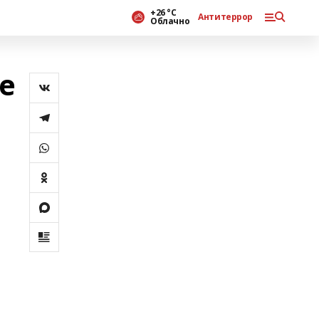
+26 °С
Антитеррор
Облачно
е