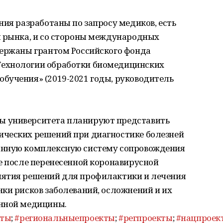
ния разработаны по запросу медиков, есть
ы рынка, и со стороны международных
держаны грантом Российского фонда
ехнологии обработки биомедицинских
бучения» (2019-2021 годы, руководитель
 университета планируют представить
ческих решений при диагностике болезней
анную комплексную систему сопровождения
е после перенесенной коронавирусной
нятия решений для профилактики и лечения
ки рисков заболеваний, осложнений и их
анной медицины.
кты
;
#региональныепроекты
;
#регпроекты
;
#нацпроек