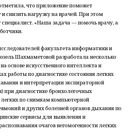
отметила, что приложение поможет
и снизить нагрузку на врачей. При этом
специалист. «Наша задача ― помочь врачу, а
аботчики.
и исследователей факультета информатики и
Гюзель Шахмаметовой разработала несколько
на основе искусственного интеллекта и
ах работы по диагностике состояния легких
авания и интерпретации экспираторной
я) при диагностике бронхолегочных
в легких по снимкам компьютерной
евмоний и других болезней органов дыхания по
инские сервисы для выявления и
распознавания очагов негомогенности легких