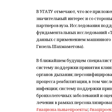
В УГАТУ отмечают, что все приложе
значительный интерес и со сторон
партнеров вуза. Исследования под
фундаментальных исследований «Т
данных с применением машинного о
Гюзель Шахмаметова).
В ближайшем будущем специалисты
систему поддержки принятия клини
органов дыхания; персонифициров
процесса реабилитации, в том числ
инфекции; систему поддержки при
бронхолегочных заболеваний и оцен
лечения в рамках персонализиров
#национальныепроекты
;
#нацпрое