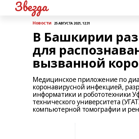
Звезда
Новости
25 АВГУСТА 2021, 12:31
В Башкирии ра
для распознава
вызванной кор
Медицинское приложение по диа
коронавирусной инфекцией, разр
информатики и робототехники У
технического университета (УГАТ
компьютерной томографии и рен