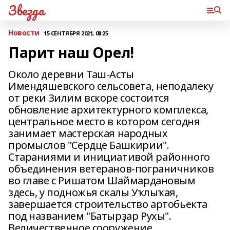
Звезда
Новости
15 СЕНТЯБРЯ 2021, 08:25
Парит наш Орел!
Около деревни Таш-Асты
Имендяшевского сельсовета, неподалеку
от реки Зилим вскоре состоится
обновление архитектурного комплекса,
центральное место в котором сегодня
занимает мастерская народных
промыслов "Сердце Башкирии".
Стараниями и инициативой районного
объединения ветеранов-пограничников
во главе с Ришатом Шаймардановым
здесь, у подножья скалы Уҡлыҡая,
завершается строительство артобьекта
под названием "Батырҙар Рухы".
Величественное сооружение